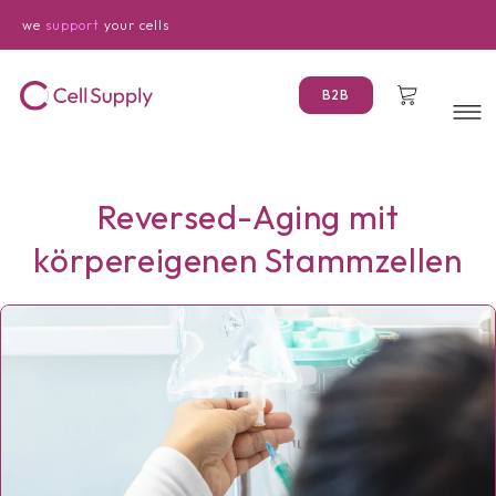
Direkt
zum
we
support
your cells
Inhalt
Warenkorb
B2B
Reversed-Aging mit
körpereigenen Stammzellen