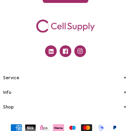
Translation
Facebook
Instagram
missing:
de.general.social.links.linkedin
Service
Info
Shop
Zahlungsmethoden