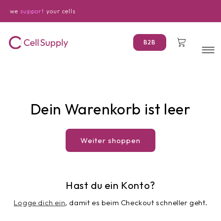
Direkt
zum
we
support
your cells
Inhalt
Warenkorb
B2B
Dein Warenkorb ist leer
Weiter shoppen
Hast du ein Konto?
Logge dich ein
, damit es beim Checkout schneller geht.