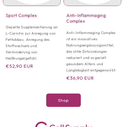
Sport Complex
Anti-Inflammaging
Complex
Gezielte Supplementierung an
Anti-Inflammaging Complex
L-Carnitin zur Anregung von
ist ein innovatives
Fettabbau, Anregung des
Nahrungsergänzungsmittel,
Stoffwechsels und
das stille Entzündungen
Verminderung von
reduziert und so gezielt
Heißhungergefühl
gesundem Altern und
Normaler
€52,90 EUR
Langlebigkeit entgegenwirkt.
Preis
Normaler
€36,90 EUR
Preis
Shop