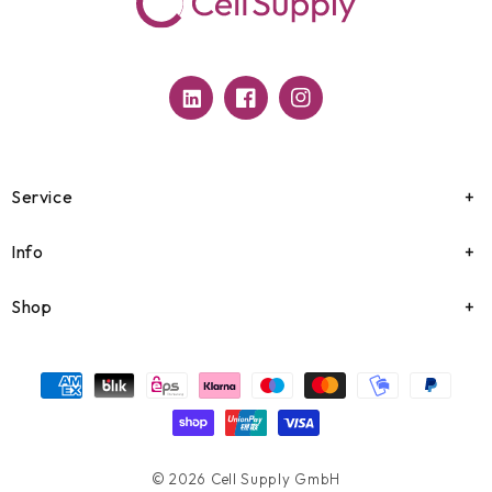
Translation
Facebook
Instagram
missing:
de.general.social.links.linkedin
Service
Info
Shop
Zahlungsmethoden
© 2026
Cell Supply GmbH