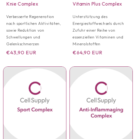
Knie Complex
Vitamin Plus Complex
Verbesserte Regeneration
Unterstützung des
nach sportlichen Aktivitäten,
Energiestoffwechsels durch
sowie Reduktion von
Zufuhr einer Reihe von
Schwellungen und
essenziellen Vitaminen und
Gelenkschmerzen
Mineralstoffen
Normaler
€43,90 EUR
Normaler
€64,90 EUR
Preis
Preis
Anzahl
Anzahl