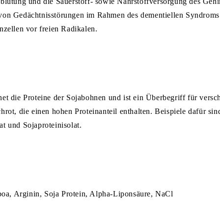
hblutung und die Sauerstoff- sowie Nährstoffversorgung des Gehi
 von Gedächtnisstörungen im Rahmen des dementiellen Syndroms
nzellen vor freien Radikalen.
net die Proteine der Sojabohnen und ist ein Überbegriff für vers
hrot, die einen hohen Proteinanteil enthalten. Beispiele dafür sin
t und Sojaproteinisolat.
a, Arginin, Soja Protein, Alpha-Liponsäure,
NaCl