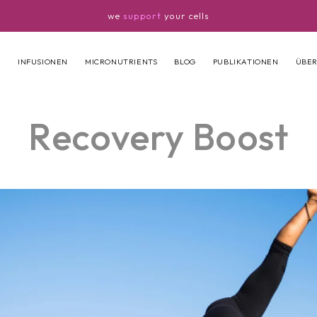
we
support
your cells
N
INFUSIONEN
MICRONUTRIENTS
BLOG
PUBLIKATIONEN
ÜBER
Recovery Boost