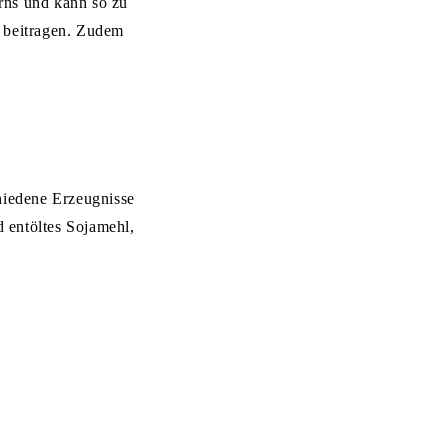
rns und kann so zu
 beitragen. Zudem
chiedene Erzeugnisse
d entöltes Sojamehl,