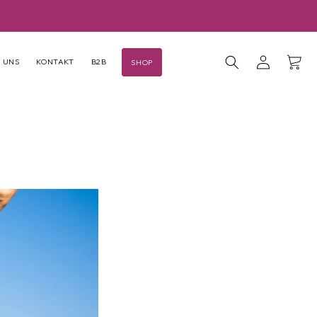
Einloggen
Warenkor
 UNS
KONTAKT
B2B
SHOP