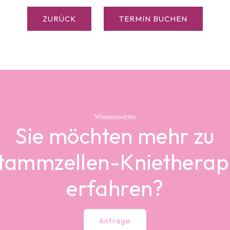
ZURÜCK
TERMIN BUCHEN
Wissenswertes
Sie möchten mehr zu
tammzellen-Knietherap
erfahren?
Anfrage