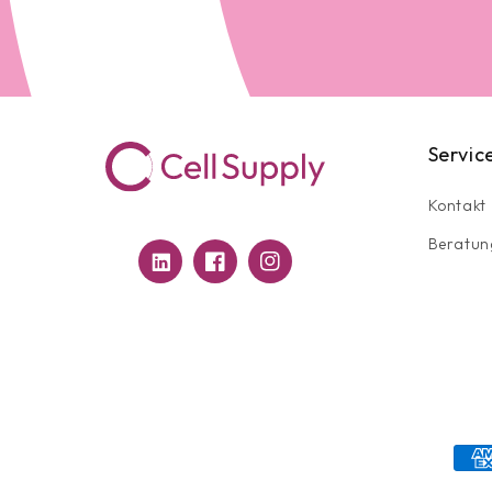
Servic
Kontakt
Beratun
Translation
Facebook
Instagram
missing:
de.general.social.links.linkedin
Zahl