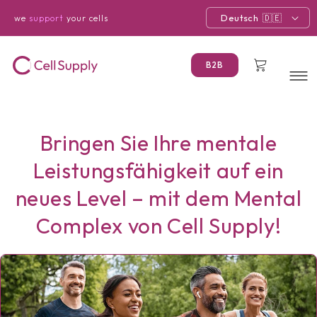
Direkt
zum
Deutsch
we
support
your cells
Inhalt
Warenkorb
B2B
Bringen Sie Ihre mentale
Leistungsfähigkeit auf ein
neues Level – mit dem Mental
Complex von Cell Supply!