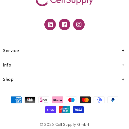
Translation
Facebook
Instagram
missing:
de.general.social.links.linkedin
Service
Info
Shop
Zahlungsmethoden
© 2026
Cell Supply GmbH