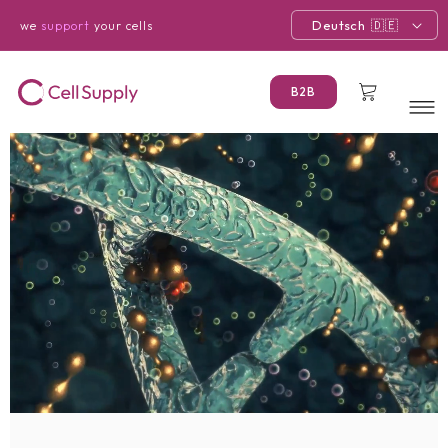
Direkt
zum
Deutsch
we
support
your cells
Inhalt
Warenkorb
B2B