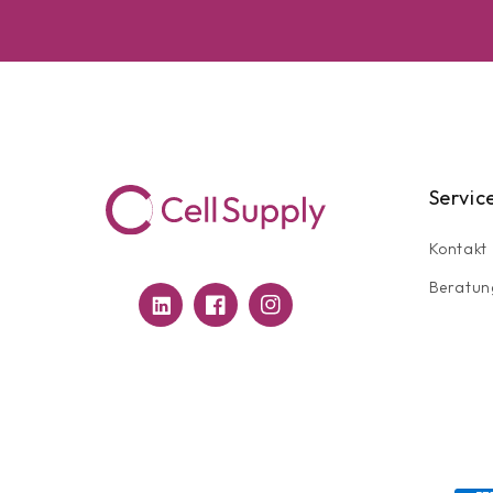
Servic
Kontakt
Beratun
Translation
Facebook
Instagram
missing:
de.general.social.links.linkedin