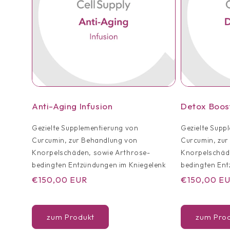
Anti-Aging Infusion
Detox Boos
Gezielte Supplementierung von
Gezielte Supp
Curcumin, zur Behandlung von
Curcumin, zur
Knorpelschäden, sowie Arthrose-
Knorpelschäd
bedingten Entzündungen im Kniegelenk
bedingten Ent
Normaler
€150,00 EUR
Normaler
€150,00 E
Preis
Preis
zum Produkt
zum Pro