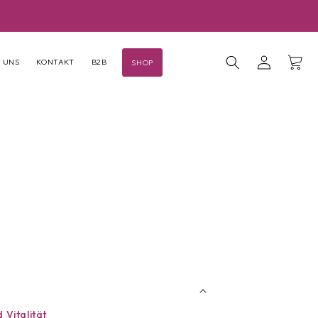
Einloggen
Warenkor
 UNS
KONTAKT
B2B
SHOP
 Vitalität