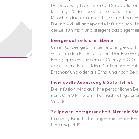
Der Recovery Boost von Cell Supply liefe
leistungsfördernde Vitalstoffe,
um die En
Mitochondrien zu unterstützen und das He
Die individuell angepasste Infusion schütz
die Zellfunktion und steigert das allgem
Energie auf zellulärer Ebene
Unser Körper gewinnt seine Energie dort,
wird – in den Mitochondrien.
Der Recovery 
Energieprozess, indem er Coenzym Q10 un
gezielt bereitstellt.
Ideal für Menschen mi
Erschöpfung oder als Erholung nach Bela
Individuelle Anpassung & Soforteffekt
Die Infusion wird auf Ihre persönlichen B
nur 30–40 Minuten –
für nachhaltige Ene
Vitalität.
Zellpower. Herzgesundheit. Mentale Stä
Recovery Boost – Ihr regenerierender En
Lebensqualität.