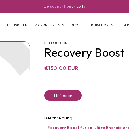
we
support
your cells
N
INFUSIONEN
MICRONUTRIENTS
BLOG
PUBLIKATIONEN
ÜBER
CELLSUP.COM
Recovery Boost
n
Normaler
€150,00 EUR
Preis
1 Infusion
Beschreibung
Recovery Boost für zelluläre Energie und