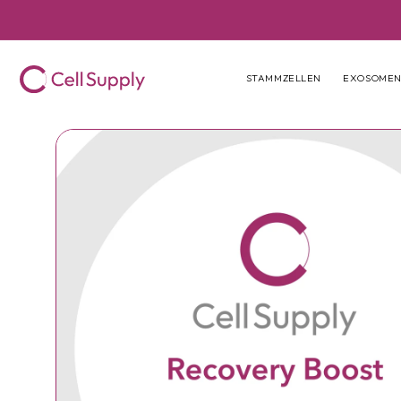
Direkt zum
Inhalt
STAMMZELLEN
EXOSOME
Zu
Produktinformatione
springen