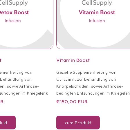
t
Vitamin Boost
lementierung von
Gezielte Supplementierung von
 Behandlung von
Curcumin, zur Behandlung von
en, sowie Arthrose-
Knorpelschäden, sowie Arthrose-
zündungen im Kniegelenk
bedingten Entzündungen im Kniegele
UR
Normaler
€150,00 EUR
Preis
dukt
zum Produkt