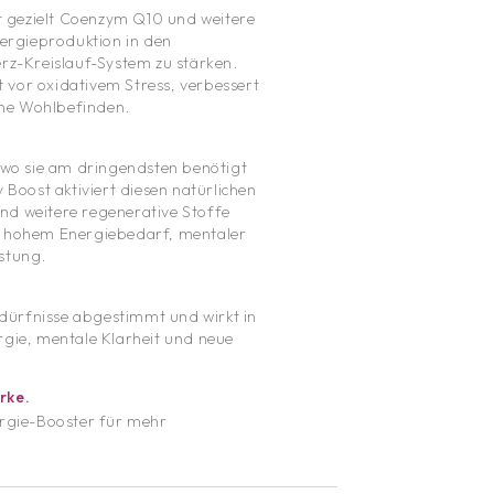
rt gezielt Coenzym Q10 und weitere
ergieproduktion in den
rz-Kreislauf-System zu stärken.
t vor oxidativem Stress, verbessert
eine Wohlbefinden.
 wo sie am dringendsten benötigt
Boost aktiviert diesen natürlichen
d weitere regenerative Stoffe
t hohem Energiebedarf, mentaler
stung.
edürfnisse abgestimmt und wirkt in
rgie, mentale Klarheit und neue
rke.
ergie-Booster für mehr