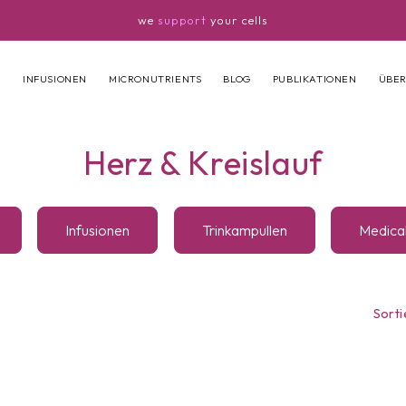
we
support
your cells
N
INFUSIONEN
MICRONUTRIENTS
BLOG
PUBLIKATIONEN
ÜBER
K
Herz & Kreislauf
a
Infusionen
Trinkampullen
Medical
t
e
Sorti
g
o