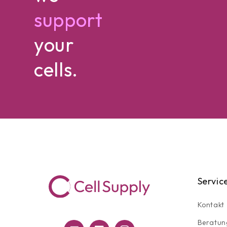
support
your
cells.
Servic
Kontakt
Beratun