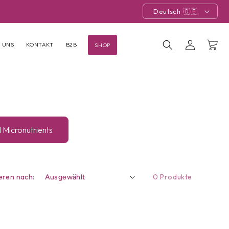
Deutsch
Einloggen
Warenkor
 UNS
KONTAKT
B2B
SHOP
 Micronutrients
eren nach:
0 Produkte