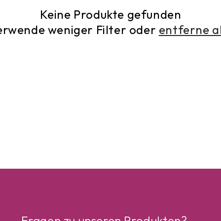
r
Keine Produkte gefunden
i
erwende weniger Filter oder
entferne a
e
:
Fragen zu unseren Produkten?