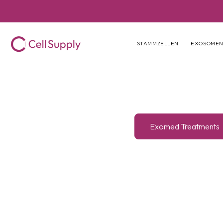
Direkt
zum
Inhalt
STAMMZELLEN
EXOSOME
Exomed Treatments