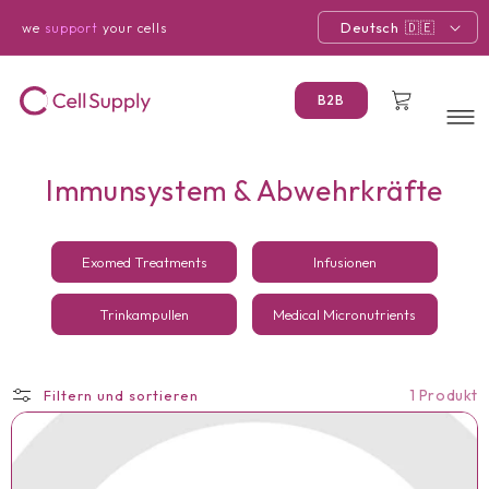
Direkt
zum
Deutsch
we
support
your cells
Inhalt
Warenkorb
B2B
K
Immunsystem & Abwehrkräfte
a
t
Exomed Treatments
Infusionen
e
Trinkampullen
Medical Micronutrients
g
o
1 Produkt
Filtern und sortieren
r
i
e