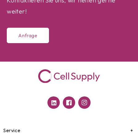
Kontaktieren Sie uns, wir helfen gerne
weiter!
Anfrage
Translation
Facebook
Instagram
missing:
de.general.social.links.linkedin
Service