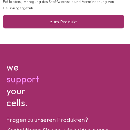
Fettabbau, Anregung des Stoffwechsels und Verminderung von
Heißhungergefühl
zum Produkt
we
support
your
cells.
Fragen zu unseren Produkten?